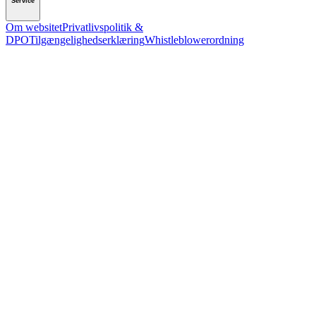
Service
Om websitet
Privatlivspolitik &
DPO
Tilgængelighedserklæring
Whistleblowerordning