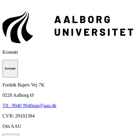
Kontakt
Kontakt
Fredrik Bajers Vej 7K
9220
Aalborg Ø
Tlf.: 9940 9940
aau@aau.dk
CVR
:
29102384
Om AAU