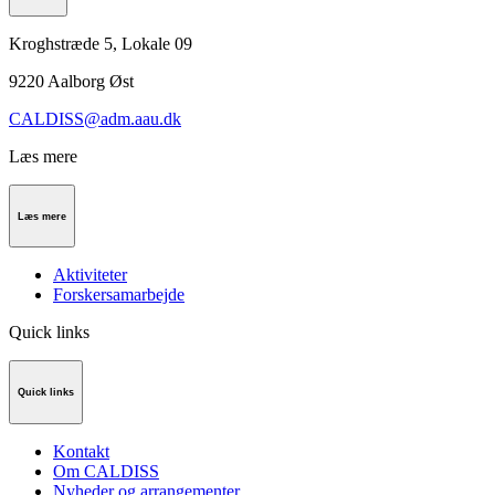
Kroghstræde 5, Lokale 09
9220
Aalborg Øst
CALDISS@adm.aau.dk
Læs mere
Læs mere
Aktiviteter
Forskersamarbejde
Quick links
Quick links
Kontakt
Om CALDISS
Nyheder og arrangementer